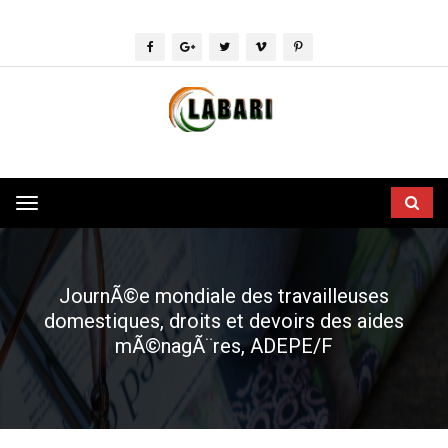
Toggle
navigation
JournÃ©e mondiale des travailleuses
domestiques, droits et devoirs des aides
mÃ©nagÃ¨res, ADEPE/F