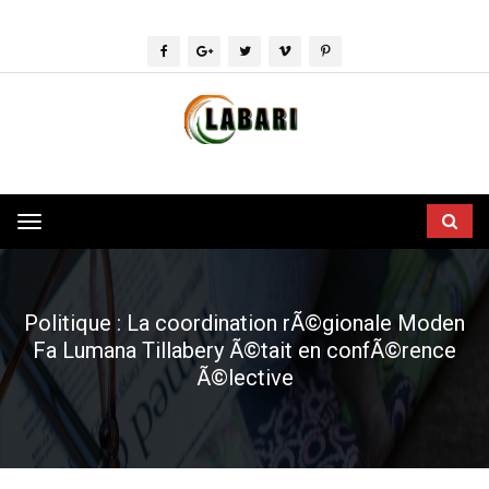
Toggle
navigation
Politique : La coordination rÃ©gionale Moden
Fa Lumana Tillabery Ã©tait en confÃ©rence
Ã©lective