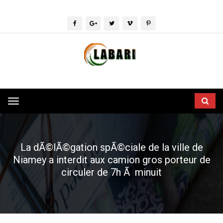
Toggle
navigation
La dÃ©lÃ©gation spÃ©ciale de la ville de
Niamey a interdit aux camion gros porteur de
circuler de 7h Ã minuit