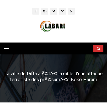
Toggle
navigation
La ville de Diffa a Ã©tÃ© la cible d'une attaque
terroriste des prÃ©sumÃ©s Boko Haram