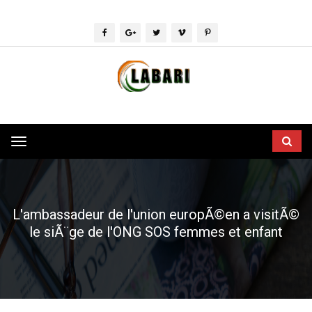
Toggle
navigation
L'ambassadeur de l'union europÃ©en a visitÃ©
le siÃ¨ge de l'ONG SOS femmes et enfant