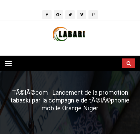
Toggle
navigation
TÃ©lÃ©com : Lancement de la promotion
tabaski par la compagnie de tÃ©lÃ©phonie
mobile Orange Niger