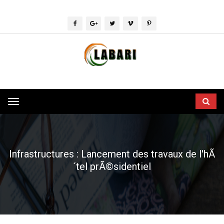
Toggle
navigation
Infrastructures : Lancement des travaux de l'hÃ
´tel prÃ©sidentiel