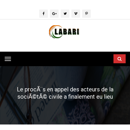
Toggle
navigation
Le procÃ¨s en appel des acteurs de la
sociÃ©tÃ© civile a finalement eu lieu