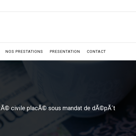
NOS PRESTATIONS
PRESENTATION
CONTACT
tÃ© civile placÃ© sous mandat de dÃ©pÃ´t