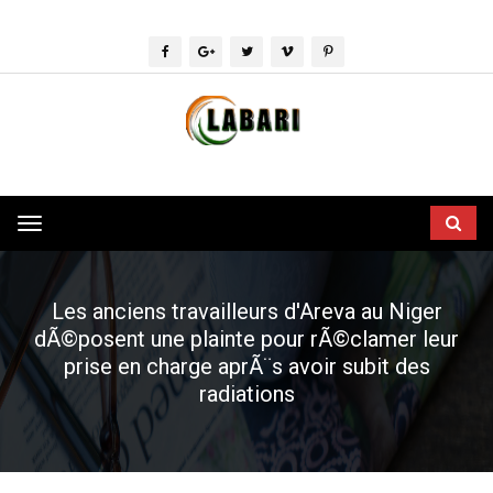
Toggle
navigation
Les anciens travailleurs d'Areva au Niger
dÃ©posent une plainte pour rÃ©clamer leur
prise en charge aprÃ¨s avoir subit des
radiations