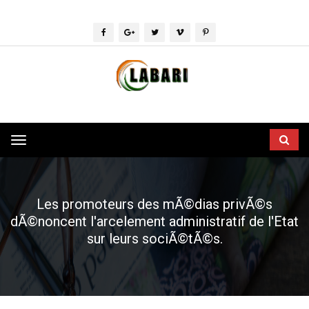
Toggle
navigation
Les promoteurs des mÃ©dias privÃ©s
dÃ©noncent l'arcelement administratif de l'Etat
sur leurs sociÃ©tÃ©s.