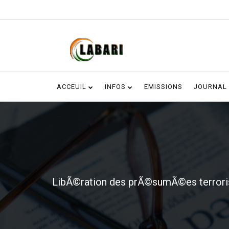
ACCEUIL
INFOS
EMISSIONS
JOURNAL
LibÃ©ration des prÃ©sumÃ©es terroris