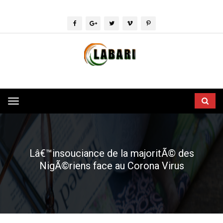
Toggle
navigation
Lâ€™insouciance de la majoritÃ© des
NigÃ©riens face au Corona Virus