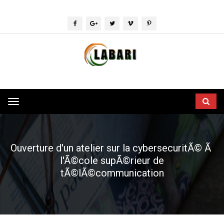
Toggle
navigation
Ouverture d'un atelier sur la cybersecuritÃ© Ã
l'Ã©cole supÃ©rieur de
tÃ©lÃ©communication