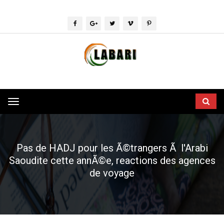
Toggle
navigation
Pas de HADJ pour les Ã©trangers Ã l'Arabi
Saoudite cette annÃ©e, reactions des agences
de voyage