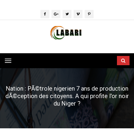
Toggle
navigation
Nation : PÃ©trole nigerien 7 ans de production
dÃ©ception des citoyens. A qui profite l'or noir
du Niger ?