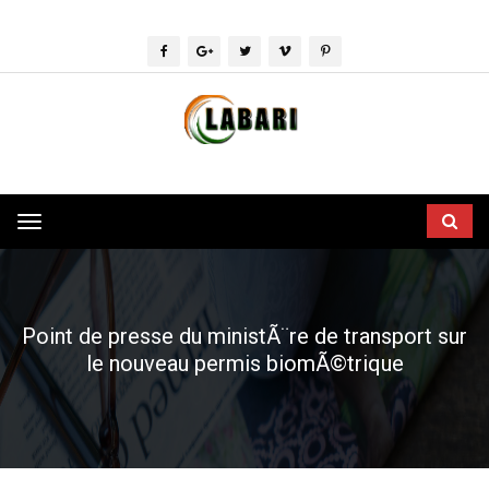
Toggle
navigation
Point de presse du ministÃ¨re de transport sur
le nouveau permis biomÃ©trique