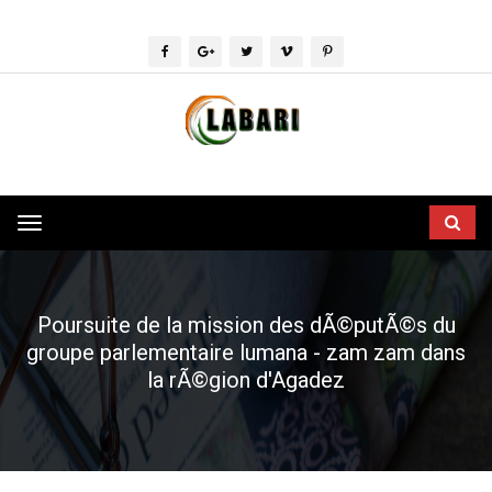
Toggle
navigation
Poursuite de la mission des dÃ©putÃ©s du
groupe parlementaire lumana - zam zam dans
la rÃ©gion d'Agadez