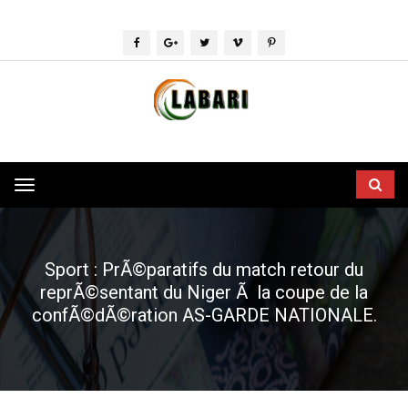
Toggle
navigation
Sport : PrÃ©paratifs du match retour du
reprÃ©sentant du Niger Ã la coupe de la
confÃ©dÃ©ration AS-GARDE NATIONALE.