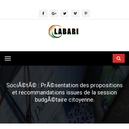
Toggle
navigation
SociÃ©tÃ© : PrÃ©sentation des propositions
et recommandations issues de la session
budgÃ©taire citoyenne.