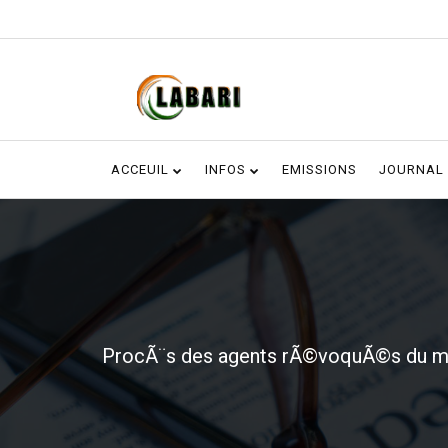
ACCEUIL
INFOS
EMISSIONS
JOURNAL
ProcÃ¨s des agents rÃ©voquÃ©s du min