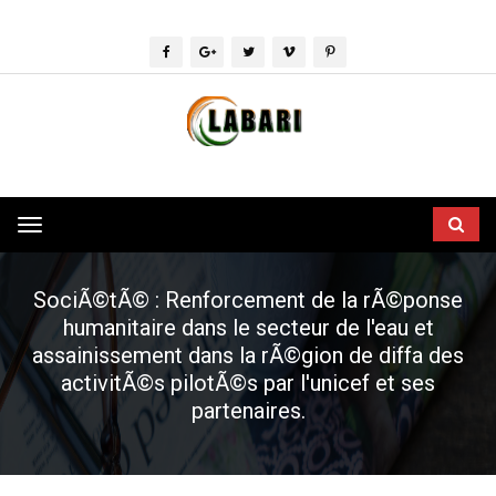
Toggle
navigation
SociÃ©tÃ© : Renforcement de la rÃ©ponse
humanitaire dans le secteur de l'eau et
assainissement dans la rÃ©gion de diffa des
activitÃ©s pilotÃ©s par l'unicef et ses
partenaires.