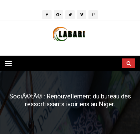
Toggle
navigation
SociÃ©tÃ© : Renouvellement du bureau des
ressortissants ivoiriens au Niger.