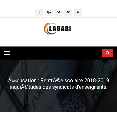
Toggle
navigation
Ã‰ducation : RentrÃ©e scolaire 2018-2019
inquiÃ©tudes des syndicats d'enseignants.