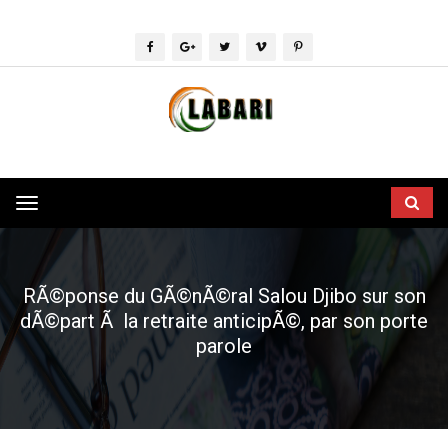
Toggle
navigation
RÃ©ponse du GÃ©nÃ©ral Salou Djibo sur son
dÃ©part Ã la retraite anticipÃ©, par son porte
parole