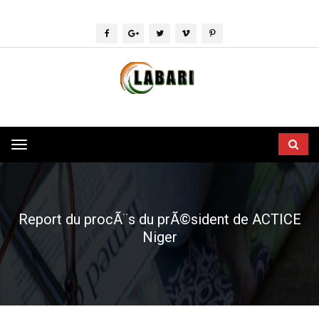
Toggle
navigation
Report du procÃ¨s du prÃ©sident de ACTICE
Niger