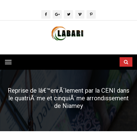
Toggle
navigation
Reprise de lâ€™enrÃ´lement par la CENI dans
le quatriÃ¨me et cinquiÃ¨me arrondissement
de Niamey