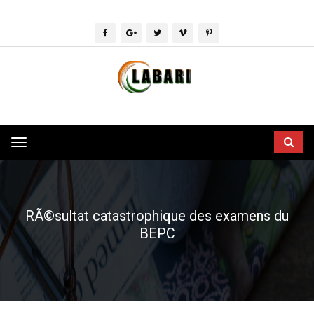
Toggle
navigation
RÃ©sultat catastrophique des examens du
BEPC