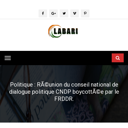
Toggle
navigation
Politique : RÃ©union du conseil national de
dialogue politique CNDP boycottÃ©e par le
FRDDR.