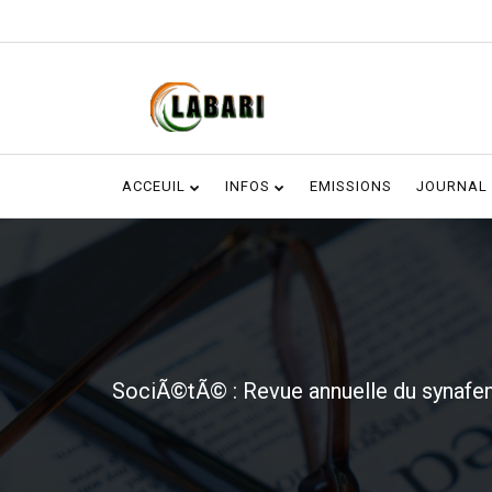
ACCEUIL
INFOS
EMISSIONS
JOURNAL
SociÃ©tÃ© : Revue annuelle du synafen