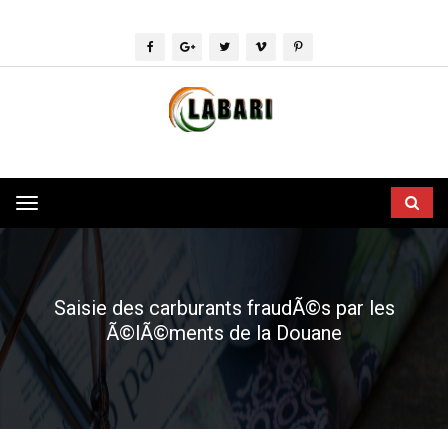
Toggle
navigation
Saisie des carburants fraudÃ©s par les
Ã©lÃ©ments de la Douane