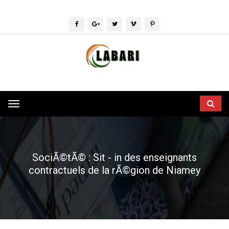
Toggle
navigation
SociÃ©tÃ© : Sit - in des enseignants
contractuels de la rÃ©gion de Niamey