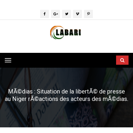
Toggle
navigation
MÃ©dias : Situation de la libertÃ© de presse
au Niger rÃ©actions des acteurs des mÃ©dias.