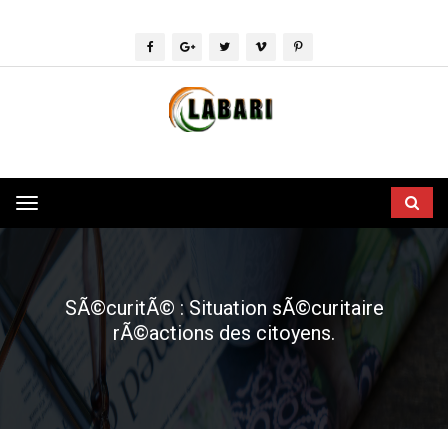
Toggle
navigation
SÃ©curitÃ© : Situation sÃ©curitaire
rÃ©actions des citoyens.