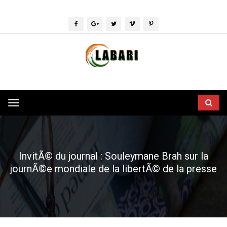
Toggle
navigation
InvitÃ© du journal : Souleymane Brah sur la
journÃ©e mondiale de la libertÃ© de la presse