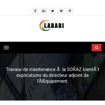
Toggle
navigation
Travaux de maintenance Ã la SORAZ bientÃ´t
explications du directeur adjoint de
l'Ã©quipement.