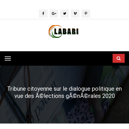
Toggle
navigation
Tribune citoyenne sur le dialogue politique en
vue des Ã©lections gÃ©nÃ©rales 2020