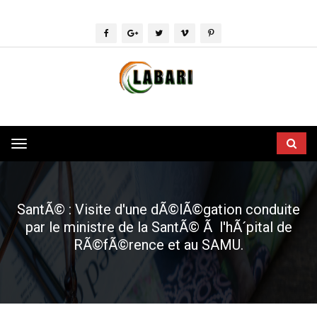
Toggle
navigation
SantÃ© : Visite d'une dÃ©lÃ©gation conduite
par le ministre de la SantÃ© Ã l'hÃ´pital de
RÃ©fÃ©rence et au SAMU.