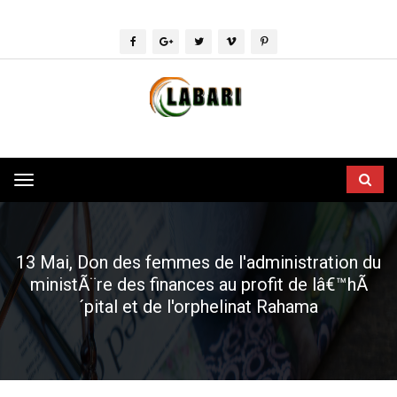
Toggle
navigation
13 Mai, Don des femmes de l'administration du
ministÃ¨re des finances au profit de lâ€™hÃ
´pital et de l'orphelinat Rahama