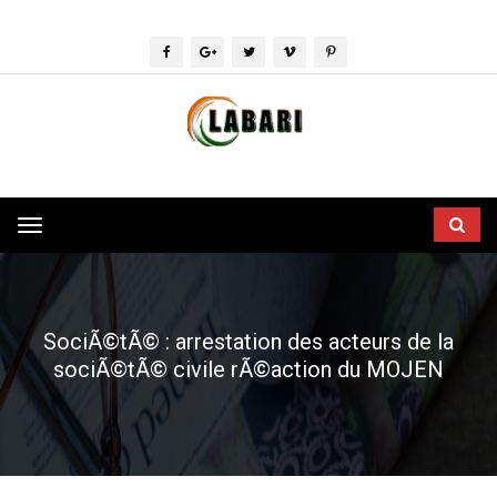
Toggle
navigation
SociÃ©tÃ© : arrestation des acteurs de la
sociÃ©tÃ© civile rÃ©action du MOJEN