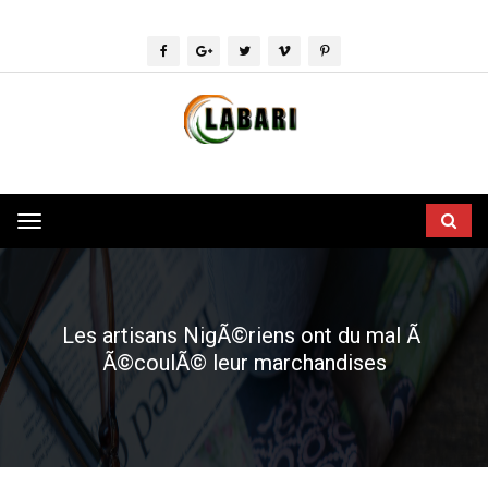
Toggle
navigation
Les artisans NigÃ©riens ont du mal Ã
Ã©coulÃ© leur marchandises