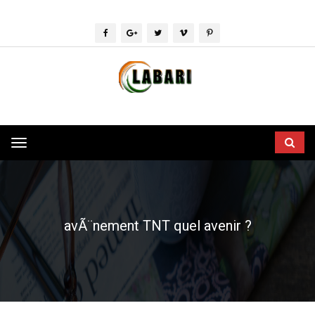
Toggle
navigation
avÃ¨nement TNT quel avenir ?