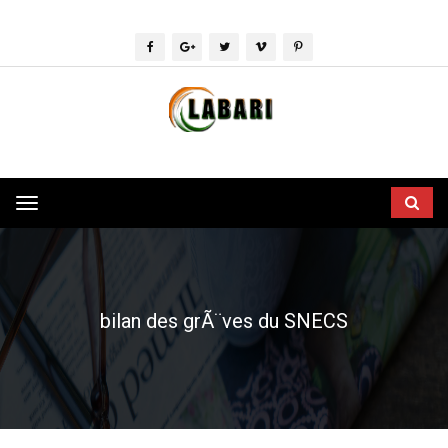
Toggle
navigation
bilan des grÃ¨ves du SNECS