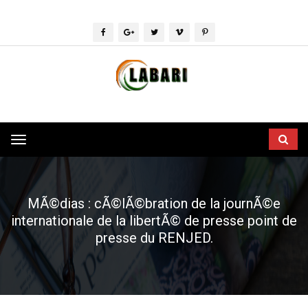
Toggle
navigation
MÃ©dias : cÃ©lÃ©bration de la journÃ©e
internationale de la libertÃ© de presse point de
presse du RENJED.