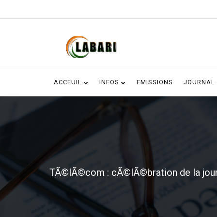
ACCEUIL
INFOS
EMISSIONS
JOURNAL
TÃ©lÃ©com : cÃ©lÃ©bration de la jou