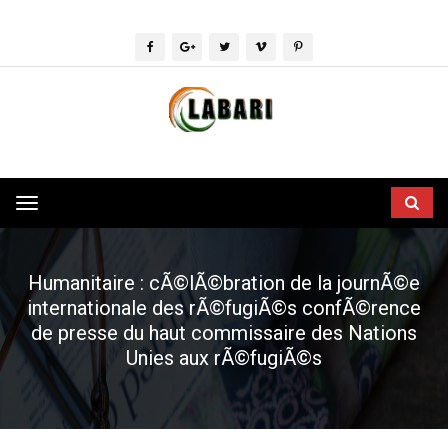
Toggle
navigation
Humanitaire : cÃ©lÃ©bration de la journÃ©e
internationale des rÃ©fugiÃ©s confÃ©rence
de presse du haut commissaire des Nations
Unies aux rÃ©fugiÃ©s