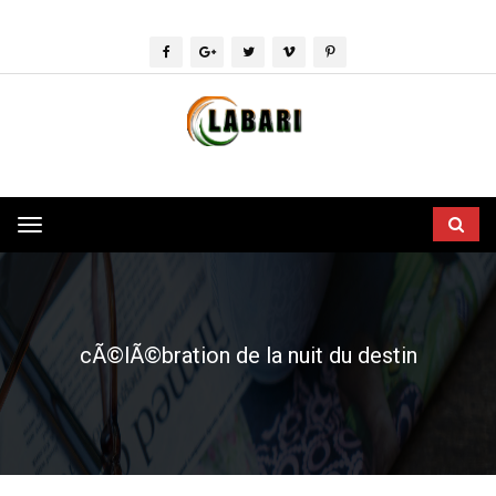
Toggle
navigation
cÃ©lÃ©bration de la nuit du destin