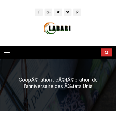
Toggle
navigation
CoopÃ©ration : cÃ©lÃ©bration de
l'anniversaire des Ã‰tats Unis