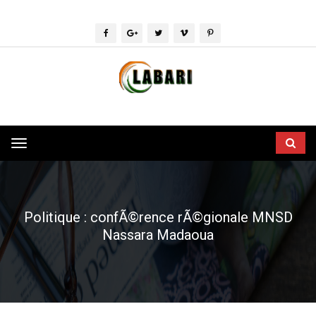
Toggle
navigation
Politique : confÃ©rence rÃ©gionale MNSD
Nassara Madaoua