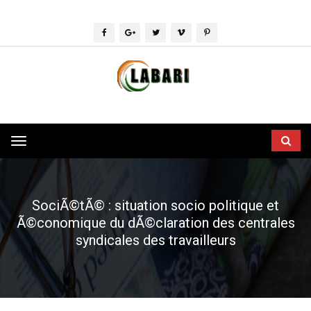
Toggle
navigation
SociÃ©tÃ© : situation socio politique et
Ã©conomique du dÃ©claration des centrales
syndicales des travailleurs